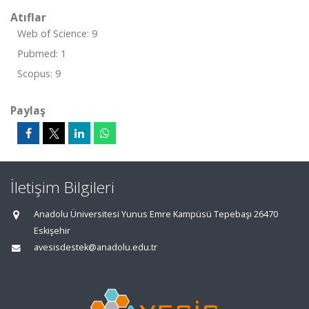
Atıflar
Web of Science: 9
Pubmed: 1
Scopus: 9
Paylaş
İletişim Bilgileri
Anadolu Üniversitesi Yunus Emre Kampüsü Tepebaşı 26470
Eskişehir
avesisdestek@anadolu.edu.tr