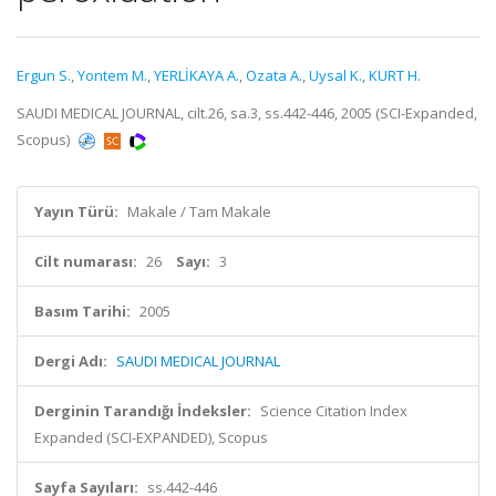
Ergun S.
,
Yontem M.
,
YERLİKAYA A.
,
Ozata A.
,
Uysal K.
,
KURT H.
SAUDI MEDICAL JOURNAL, cilt.26, sa.3, ss.442-446, 2005 (SCI-Expanded,
Scopus)
Yayın Türü:
Makale / Tam Makale
Cilt numarası:
26
Sayı:
3
Basım Tarihi:
2005
Dergi Adı:
SAUDI MEDICAL JOURNAL
Derginin Tarandığı İndeksler:
Science Citation Index
Expanded (SCI-EXPANDED), Scopus
Sayfa Sayıları:
ss.442-446