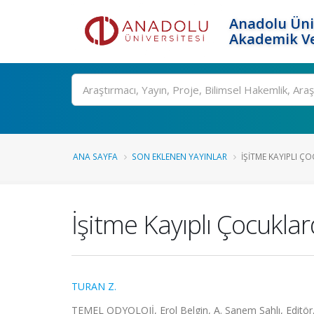
Anadolu Üni
Akademik Ve
Ara
ANA SAYFA
SON EKLENEN YAYINLAR
İŞITME KAYIPLI ÇO
İşitme Kayıplı Çocuklar
TURAN Z.
TEMEL ODYOLOJİ, Erol Belgin, A. Sanem Şahlı, Editö