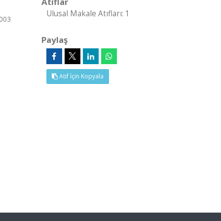
Atıflar
Ulusal Makale Atıfları: 1
2003
Paylaş
Atıf İçin Kopyala