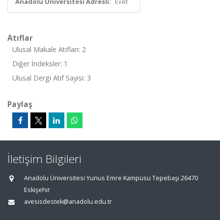
Anadolu Üniversitesi Adresli:
Evet
Atıflar
Ulusal Makale Atıfları: 2
Diğer İndeksler: 1
Ulusal Dergi Atıf Sayısı: 3
Paylaş
İletişim Bilgileri
Anadolu Üniversitesi Yunus Emre Kampüsü Tepebaşı 26470
Eskişehir
avesisdestek@anadolu.edu.tr