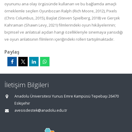
oyununu ana olay örgüsünde kullanan ve bu bağlamda amaçlı
örneklemle seçilen Oyunbozan Ralph (Rich Moore, 2012), Pixels
(Chris Columbus, 2015), Başlat (Steven Spielberg, 2018) ve Gerçek
Kahraman (Shawn Levy, 2021) filmlerindeki oyun hikâyelerinin;
biçimsel ve anlatısal açıdan hangi özellikleriyle sinemaya yansıdığı
ve oyun anlatısının filmlerin içeriğindeki rolleri tartışılmaktadır.
Paylaş
İletişim Bilgileri
Anadolu Üniversitesi Yunus Emre Kampüsü Tepebaşı 26470
Eskişehir
avesisdestek@anadolu.edu.tr