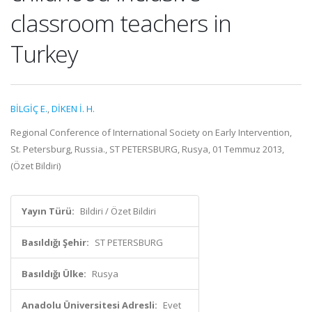
classroom teachers in
Turkey
BİLGİÇ E.
,
DİKEN İ. H.
Regional Conference of International Society on Early Intervention,
St. Petersburg, Russia., ST PETERSBURG, Rusya, 01 Temmuz 2013,
(Özet Bildiri)
Yayın Türü:
Bildiri / Özet Bildiri
Basıldığı Şehir:
ST PETERSBURG
Basıldığı Ülke:
Rusya
Anadolu Üniversitesi Adresli:
Evet