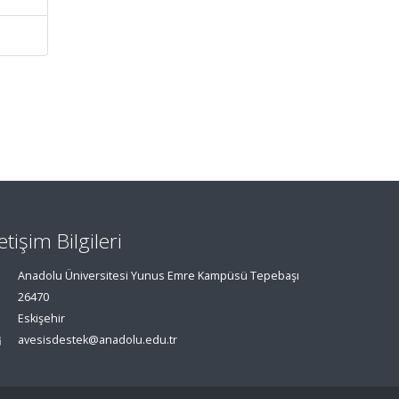
letişim Bilgileri
Anadolu Üniversitesi Yunus Emre Kampüsü Tepebaşı
26470
Eskişehir
avesisdestek@anadolu.edu.tr