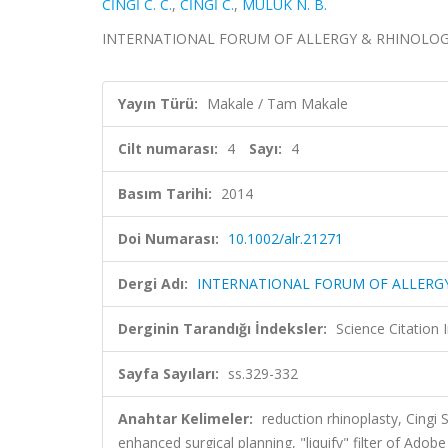
CİNGİ C. C.
,
CİNGİ C.
,
MULUK N. B.
INTERNATIONAL FORUM OF ALLERGY & RHINOLOGY, cil
Yayın Türü:
Makale / Tam Makale
Cilt numarası:
4
Sayı:
4
Basım Tarihi:
2014
Doi Numarası:
10.1002/alr.21271
Dergi Adı:
INTERNATIONAL FORUM OF ALLERG
Derginin Tarandığı İndeksler:
Science Citation
Sayfa Sayıları:
ss.329-332
Anahtar Kelimeler:
reduction rhinoplasty, Cing
enhanced surgical planning, "liquify" filter of Adob