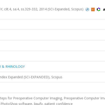
t.4, sa.4, ss.329-332, 2014 (SCI-Expanded, Scopus)
Y & RHINOLOGY
 Index Expanded (SCI-EXPANDED), Scopus
i Steps for Preoperative Computer Imaging, Preoperative Computer Im
e PhotoShop software, liquify, patient confidence