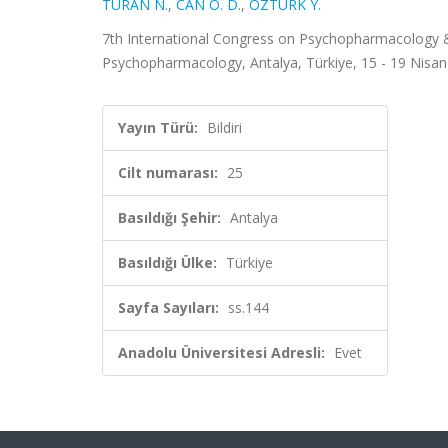
TURAN N.
,
CAN Ö. D.
,
ÖZTÜRK Y.
7th International Congress on Psychopharmacology &
Psychopharmacology, Antalya, Türkiye, 15 - 19 Nisan 2
Yayın Türü:
Bildiri
Cilt numarası:
25
Basıldığı Şehir:
Antalya
Basıldığı Ülke:
Türkiye
Sayfa Sayıları:
ss.144
Anadolu Üniversitesi Adresli:
Evet