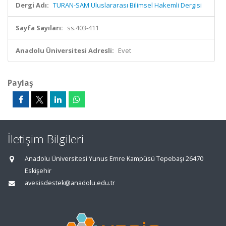
Dergi Adı:
TURAN-SAM Uluslararası Bilimsel Hakemli Dergisi
Sayfa Sayıları:
ss.403-411
Anadolu Üniversitesi Adresli:
Evet
Paylaş
İletişim Bilgileri
Anadolu Üniversitesi Yunus Emre Kampüsü Tepebaşı 26470
Eskişehir
avesisdestek@anadolu.edu.tr