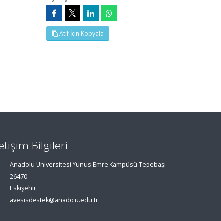
Atıf İçin Kopyala
letişim Bilgileri
Anadolu Üniversitesi Yunus Emre Kampüsü Tepebaşı
26470
Eskişehir
avesisdestek@anadolu.edu.tr