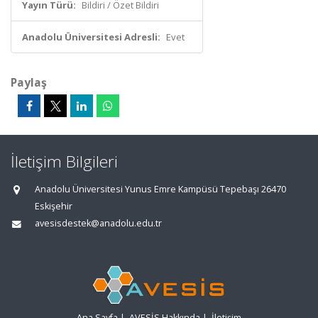
Yayın Türü:
Bildiri / Özet Bildiri
Anadolu Üniversitesi Adresli:
Evet
Paylaş
İletişim Bilgileri
Anadolu Üniversitesi Yunus Emre Kampüsü Tepebaşı 26470
Eskişehir
avesisdestek@anadolu.edu.tr
Ana Sayfa
|
AVESİS Hakkında
|
İletişim