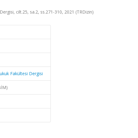
ergisi, cilt.25, sa.2, ss.271-310, 2021 (TRDizin)
ukuk Fakültesi Dergisi
BİM)