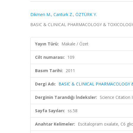
Dikmen M.
,
Canturk Z.
,
ÖZTÜRK Y.
BASIC & CLINICAL PHARMACOLOGY & TOXICOLOGY, cil
Yayın Türü:
Makale / Özet
Cilt numarası:
109
Basım Tarihi:
2011
Dergi Adı:
BASIC & CLINICAL PHARMACOLOGY 
Derginin Tarandığı İndeksler:
Science Citation
Sayfa Sayıları:
ss.58
Anahtar Kelimeler:
Escitalopram oxalate, C6 glio