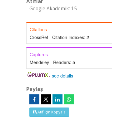
Atıflar
Google Akademik: 15
Citations
CrossRef - Citation Indexes:
2
Captures
Mendeley - Readers:
5
-
see details
Paylaş
Atıf İçin Kopyala