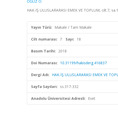
OĞUZ Ö.
HAK-İŞ ULUSLARARASI EMEK VE TOPLUM, cilt.7, sa.18
Yayın Türü:
Makale / Tam Makale
Cilt numarası:
7
Sayı:
18
Basım Tarihi:
2018
Doi Numarası:
10.31199/hakisderg.416837
Dergi Adı:
HAK-İŞ ULUSLARARASI EMEK VE TO
Sayfa Sayıları:
ss.317-332
Anadolu Üniversitesi Adresli:
Evet