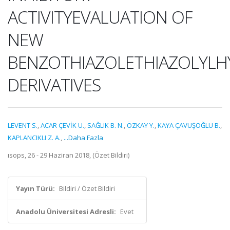
ACTIVITYEVALUATION OF
NEW
BENZOTHIAZOLETHIAZOLYLH
DERIVATIVES
LEVENT S.
,
ACAR ÇEVİK U.
,
SAĞLIK B. N.
,
ÖZKAY Y.
,
KAYA ÇAVUŞOĞLU B.
,
KAPLANCIKLI Z. A.
,
...Daha Fazla
ısops, 26 - 29 Haziran 2018, (Özet Bildiri)
Yayın Türü:
Bildiri / Özet Bildiri
Anadolu Üniversitesi Adresli:
Evet