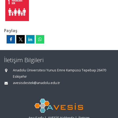
Paylaş
İletişim Bilgileri
Anadolu Üniversitesi Yunus Emre Kampüsü Tepebaşı 26470
Eskişehir
avesisdestek@anadolu.edu.tr
Ana Sayfa
|
AVESİS Hakkında
|
İletişim