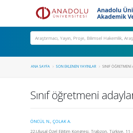
Anadolu Üni
Akademik Ve
Ara
ANA SAYFA
SON EKLENEN YAYINLAR
SINIF ÖĞRETMENI 
Sınıf öğretmeni adayları
ÖNCÜL N.
,
ÇOLAK A.
22.Ulusal Özel Eğitim Kongresi, Trabzon, Türkiye, 11 -