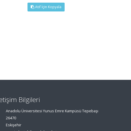
Atıf İçin Kopyala
letişim Bilgileri
Anadolu Üniversitesi Yunus Emre Kampüsü Tepebaşı
26470
Eskişehir