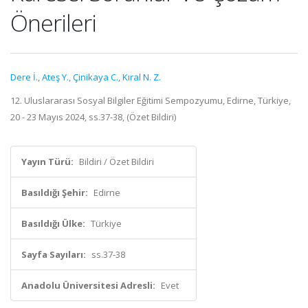
Önerileri
Dere İ.
,
Ateş Y.
,
Çinikaya C.
,
Kıral N. Z.
12. Uluslararası Sosyal Bilgiler Eğitimi Sempozyumu, Edirne, Türkiye,
20 - 23 Mayıs 2024, ss.37-38, (Özet Bildiri)
Yayın Türü:
Bildiri / Özet Bildiri
Basıldığı Şehir:
Edirne
Basıldığı Ülke:
Türkiye
Sayfa Sayıları:
ss.37-38
Anadolu Üniversitesi Adresli:
Evet