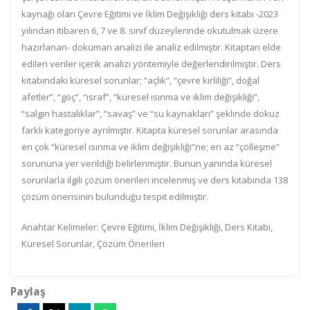
kaynağı olan Çevre Eğitimi ve İklim Değişikliği ders kitabı -2023
yılından itibaren 6, 7 ve 8. sınıf düzeylerinde okutulmak üzere
hazırlanan- doküman analizi ile analiz edilmiştir. Kitaptan elde
edilen veriler içerik analizi yöntemiyle değerlendirilmiştir. Ders
kitabındaki küresel sorunlar; “açlık”, “çevre kirliliği”, doğal
afetler”, “göç”, “israf”, “küresel ısınma ve iklim değişikliği”,
“salgın hastalıklar”, “savaş” ve “su kaynakları” şeklinde dokuz
farklı kategoriye ayrılmıştır. Kitapta küresel sorunlar arasında
en çok “küresel ısınma ve iklim değişikliği”ne; en az “çölleşme”
sorununa yer verildiği belirlenmiştir. Bunun yanında küresel
sorunlarla ilgili çözüm önerileri incelenmiş ve ders kitabında 138
çözüm önerisinin bulunduğu tespit edilmiştir.
Anahtar Kelimeler: Çevre Eğitimi, İklim Değişikliği, Ders Kitabı,
Küresel Sorunlar, Çözüm Önerileri
Paylaş