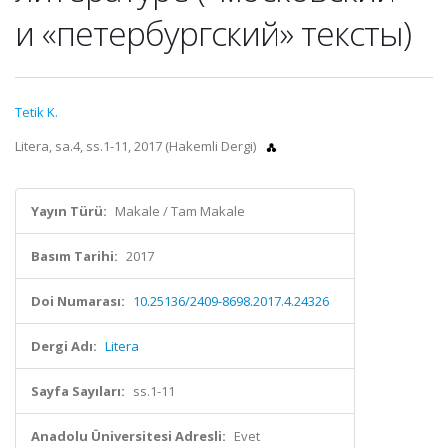
и «петербургский» тексты)
Tetik K.
Litera, sa.4, ss.1-11, 2017 (Hakemli Dergi)
Yayın Türü:
Makale / Tam Makale
Basım Tarihi:
2017
Doi Numarası:
10.25136/2409-8698.2017.4.24326
Dergi Adı:
Litera
Sayfa Sayıları:
ss.1-11
Anadolu Üniversitesi Adresli:
Evet