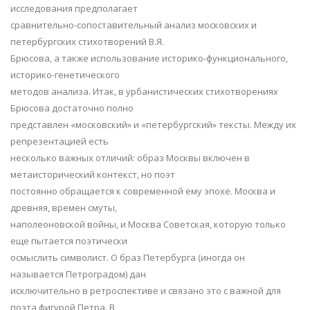
исследования предполагает
сравнительно-сопоставительный анализ московских и
петербургских стихотворений В.Я.
Брюсова,
а
также
использование
историко-функционального,
историко-генетического
методов
анализа. Итак, в
урбанистических стихотворениях
Брюсова достаточно полно
представлен
«московский»
и
«петербургский»
тексты.
Между их
репрезентацией
есть
несколько важных отличий: образ Москвы включен в
метаисторический контекст, но поэт
постоянно
обращается
к
современной
ему
эпохе.
Москва
и
древняя,
времен
смуты,
наполеоновской войны, и Москва Советская, которую только
еще пытается поэтически
осмыслить
символист.
О браз
Петербурга
(иногда
он
называется
Петроградом)
дан
исключительно в
ретроспективе
и связано это с важной для
поэта фигурой Петра. В