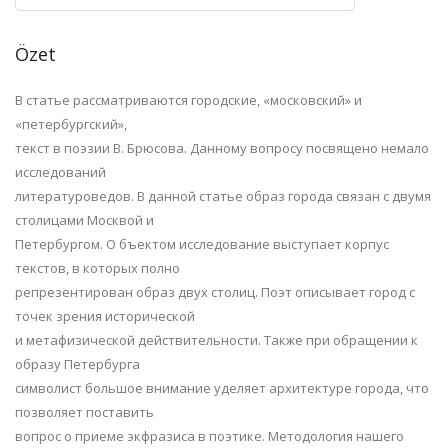
Özet
В
статье
рассматриваются
городские,
«московский»
и
«петербургский»,
текст
в
поэзии
В.
Брюсова.
Данному
вопросу
посвящено
немало
исследований
литературоведов. В данной статье образ города связан с двумя
столицами Москвой и
Петербургом.
О бъектом
исследование
выступает
корпус
текстов,
в
которых
полно
репрезентирован образ двух столиц. Поэт описывает город с
точек зрения исторической
и
метафизической
действительности.
Также
при
обращении
к
образу
Петербурга
символист
большое
внимание
уделяет
архитектуре
города,
что
позволяет
поставить
вопрос о приеме экфразиса в поэтике. Методология нашего