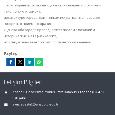
стихотворениях,
включающих
в
себя
северный
столичный
текст,
много
отсылок
к
архитектуре города, памятникам искусства, что позволяет
говорить о приеме экфразиса.
О днако оба города преподносятся поэтом с позиций и
исторических, метафизических,
что свидетельствует об онтологизме произведений.
Paylaş
İletişim Bilgileri
Anadolu Üniversitesi Yunus Emre Kampüsü Tepebaşı 26470
Eskişehir
avesisdestek@anadolu.edu.tr