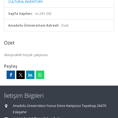
CULTURAL INVENTORY
Sayfa Sayıları:
ss.241-262
Anadolu Üniversitesi Adresli:
Evet
Özet
Aktopraklık höyük çalışması
Paylaş
İletişim Bilgileri
Anadolu Üniversitesi Yunus Emre Kampüsü Tepebaşı 26470
Eskişehir