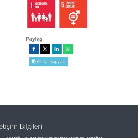
Paylaş
Atıf İçin Kopyala
letişim Bilgileri