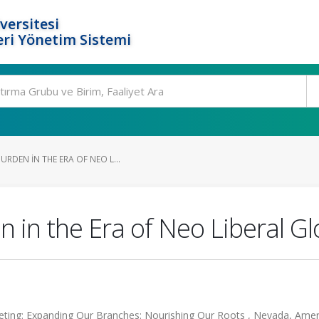
versitesi
ri Yönetim Sistemi
RDEN IN THE ERA OF NEO L...
in the Era of Neo Liberal Gl
eting: Expanding Our Branches: Nourishing Our Roots , Nevada, Amer