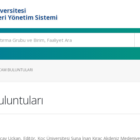
versitesi
ri Yönetim Sistemi
 CAM BULUNTULARI
luntuları
cay Uçkan, Editör, Koç Üniversitesi Suna İnan Kıraç Akdeniz Medeniyet