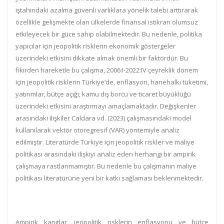
iştahındaki azalma güvenli varlıklara yönelik talebi arttırarak
özellikle gelişmekte olan ülkelerde finansal istikrarı olumsuz
etkileyecek bir güce sahip olabilmektedir.
Bu nedenle, politika
yapıcılar için jeopolitik risklerin ekonomik göstergeler
üzerindeki etkisini dikkate almak önemli bir faktördür
. Bu
fikirden hareketle bu çalışma, 2006:I-2022:IV çeyreklik dönem
için jeopolitik risklerin Türkiye’de, enflasyon, hanehalkı tüketimi,
yatırımlar, bütçe açığı, kamu dış borcu ve ticaret büyüklüğü
üzerindeki etkisini araştırmayı amaçlamaktadır. Değişkenler
arasındaki ilişkiler Caldara vd. (2023) çalışmasındaki model
kullanılarak vektör otoregresif (VAR) yöntemiyle analiz
edilmiştir. Literatürde Türkiye için jeopolitik riskler ve maliye
politikası arasındaki ilişkiyi analiz eden herhangi bir ampirik
çalışmaya rastlanmamıştır. Bu nedenle bu çalışmanın maliye
politikası literatürüne yeni bir katkı sağlaması beklenmektedir.
Ampirik kanıtlar, jeopolitik risklerin enflasyonu ve bütçe