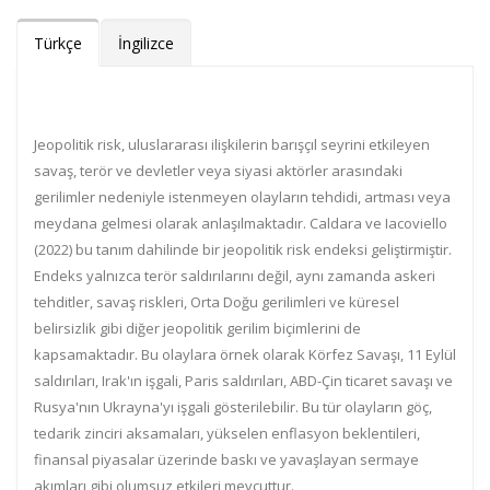
Türkçe
İngilizce
Jeopolitik risk, uluslararası ilişkilerin barışçıl seyrini etkileyen
savaş, terör ve devletler veya siyasi aktörler arasındaki
gerilimler nedeniyle istenmeyen olayların tehdidi, artması veya
meydana gelmesi olarak anlaşılmaktadır. Caldara ve Iacoviello
(2022) bu tanım dahilinde bir jeopolitik risk endeksi geliştirmiştir.
Endeks yalnızca terör saldırılarını değil, aynı zamanda askeri
tehditler, savaş riskleri, Orta Doğu gerilimleri ve küresel
belirsizlik gibi diğer jeopolitik gerilim biçimlerini de
kapsamaktadır. Bu olaylara örnek olarak Körfez Savaşı, 11 Eylül
saldırıları, Irak'ın işgali, Paris saldırıları, ABD-Çin ticaret savaşı ve
Rusya'nın Ukrayna'yı işgali gösterilebilir. Bu tür olayların göç,
tedarik zinciri aksamaları, yükselen enflasyon beklentileri,
finansal piyasalar üzerinde baskı ve yavaşlayan sermaye
akımları gibi olumsuz etkileri mevcuttur.