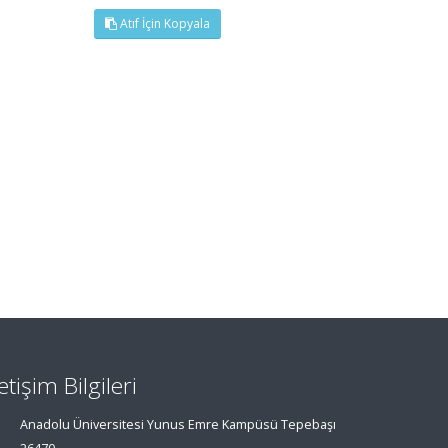
Atıf İçin Kopyala
letişim Bilgileri
Anadolu Üniversitesi Yunus Emre Kampüsü Tepebaşı