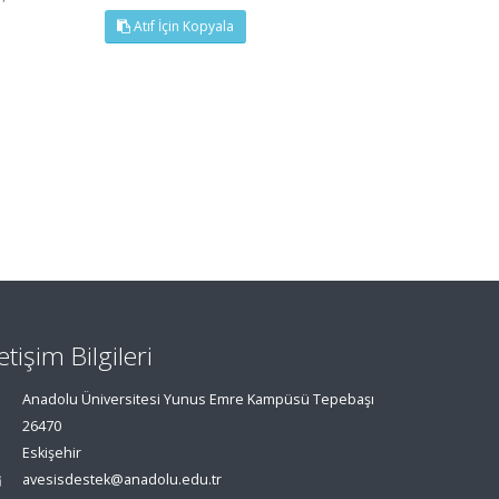
Atıf İçin Kopyala
letişim Bilgileri
Anadolu Üniversitesi Yunus Emre Kampüsü Tepebaşı
26470
Eskişehir
avesisdestek@anadolu.edu.tr