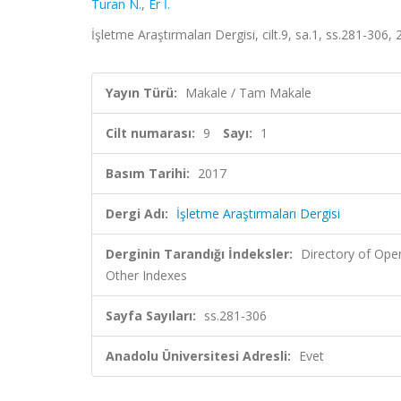
Turan N.
,
Er İ.
İşletme Araştırmaları Dergisi, cilt.9, sa.1, ss.281-306,
Yayın Türü:
Makale / Tam Makale
Cilt numarası:
9
Sayı:
1
Basım Tarihi:
2017
Dergi Adı:
İşletme Araştırmaları Dergisi
Derginin Tarandığı İndeksler:
Directory of Ope
Other Indexes
Sayfa Sayıları:
ss.281-306
Anadolu Üniversitesi Adresli:
Evet