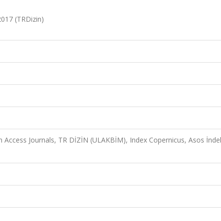
 2017 (TRDizin)
n Access Journals, TR DİZİN (ULAKBİM), Index Copernicus, Asos İnde