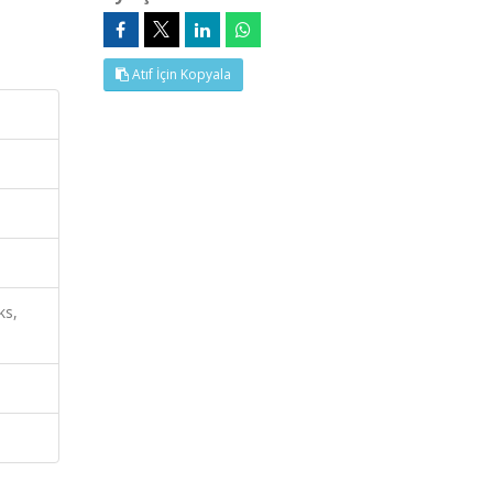
Atıf İçin Kopyala
ks,