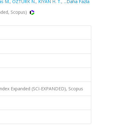
as M.
,
ÖZTÜRK N.
,
KIYAN H. T.
,
...Daha Fazla
anded, Scopus)
 Index Expanded (SCI-EXPANDED), Scopus