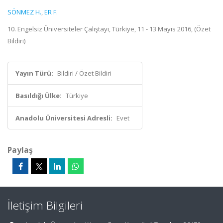
SÖNMEZ H.
,
ER F.
10. Engelsiz Üniversiteler Çalıştayı, Türkiye, 11 - 13 Mayıs 2016, (Özet
Bildiri)
Yayın Türü:
Bildiri / Özet Bildiri
Basıldığı Ülke:
Türkiye
Anadolu Üniversitesi Adresli:
Evet
Paylaş
İletişim Bilgileri