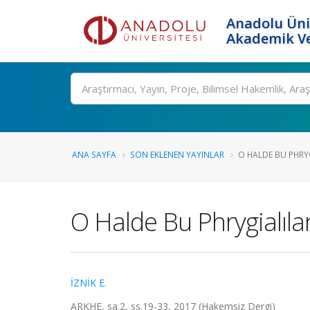
Anadolu Üni
Akademik Ve
Ara
ANA SAYFA
SON EKLENEN YAYINLAR
O HALDE BU PHRYG
O Halde Bu Phrygialıla
İZNİK E.
ARKHE, sa.2, ss.19-33, 2017 (Hakemsiz Dergi)