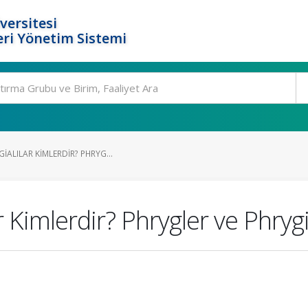
versitesi
ri Yönetim Sistemi
IALILAR KIMLERDIR? PHRYG...
r Kimlerdir? Phrygler ve Phryg