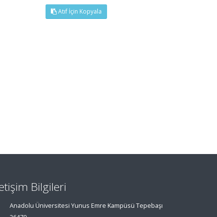
Atıf İçin Kopyala
letişim Bilgileri
Anadolu Üniversitesi Yunus Emre Kampüsü Tepebaşı