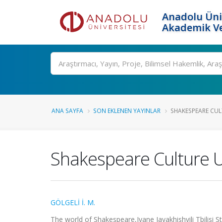
Anadolu Üni
Akademik Ve
Ara
ANA SAYFA
SON EKLENEN YAYINLAR
SHAKESPEARE CUL
Shakespeare Culture U
GÖLGELİ İ. M.
The world of Shakespeare,Ivane Javakhishvili Tbilisi Sta