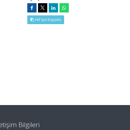
Atıf İçin Kopyala
letişim Bilgileri