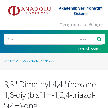
Akademik Veri Yönetim
Sistemi
Araştırmacı Girişi
English
Ara
Detaylı Arama
ANA SAYFA
SON EKLENEN YAYINLAR
3,3 '-Dimethyl-4,4 '-(hexane-
1,6-diyl)bis[1H-1,2,4-triazol-
5(4H)-one]