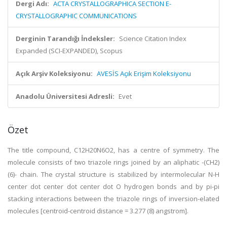
Dergi Adı:
ACTA CRYSTALLOGRAPHICA SECTION E-
CRYSTALLOGRAPHIC COMMUNICATIONS
Derginin Tarandığı İndeksler:
Science Citation Index
Expanded (SCI-EXPANDED), Scopus
Açık Arşiv Koleksiyonu:
AVESİS Açık Erişim Koleksiyonu
Anadolu Üniversitesi Adresli:
Evet
Özet
The title compound, C12H20N6O2, has a centre of symmetry. The
molecule consists of two triazole rings joined by an aliphatic -(CH2)
(6)- chain. The crystal structure is stabilized by intermolecular N-H
center dot center dot center dot O hydrogen bonds and by pi-pi
stacking interactions between the triazole rings of inversion-elated
molecules [centroid-centroid distance = 3.277 (8) angstrom].