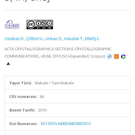
Ustabas R.
,
ÇORUH U.
,
Unluer D.
,
Hokelek T.
,
ERMİŞ E.
ACTA CRYSTALLOGRAPHICA SECTION E-CRYSTALLOGRAPHIC
COMMUNICATIONS, cilt.66, 2010 (SCI-Expanded, Scopus)
Yayın Türü:
Makale / Tam Makale
Cilt numarası:
66
Basım Tarihi:
2010
Doi Numarası:
10.1107/s1600536810037311