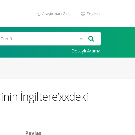
Araştırmacı Girişi
English
Detaylı Arama
nin İngiltere’xxdeki
Paylaş