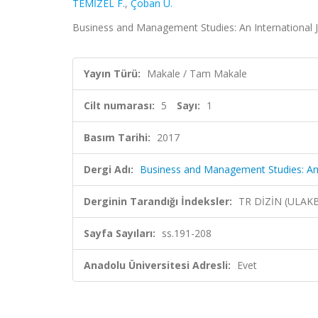
TEMİZEL F.
,
Çoban U.
Business and Management Studies: An International Jou
Yayın Türü:
Makale / Tam Makale
Cilt numarası:
5
Sayı:
1
Basım Tarihi:
2017
Dergi Adı:
Business and Management Studies: An 
Derginin Tarandığı İndeksler:
TR DİZİN (ULAK
Sayfa Sayıları:
ss.191-208
Anadolu Üniversitesi Adresli:
Evet