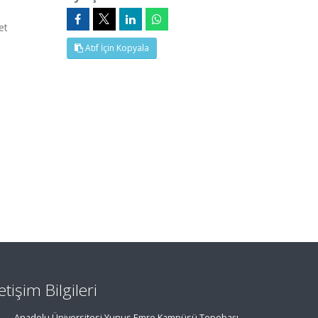
et
Atıf İçin Kopyala
letişim Bilgileri
Anadolu Üniversitesi Yunus Emre Kampüsü Tepebaşı