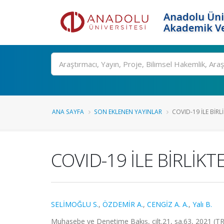
Anadolu Üni
Akademik Ve
Ara
ANA SAYFA
SON EKLENEN YAYINLAR
COVID-19 İLE BİR
COVID-19 İLE BİRLİK
SELİMOĞLU S.
,
ÖZDEMİR A.
,
CENGİZ A. A.
,
Yalı B.
Muhasebe ve Denetime Bakış, cilt.21, sa.63, 2021 (TR