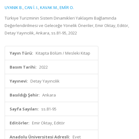
UYANIK B.
,
CAN İ. I.
,
KAVAK M.
,
EMİR O.
Türkiye Turizminin Sistem Dinamikleri Yaklaşımı Bağlamında
Değerlendirilmesi ve Geleceğe Yönelik Öneriler, Emir Oktay, Editör,
Detay Yayıncılık, Ankara, ss.81-95, 2022
Yayın Türü:
Kitapta Bölüm / Mesleki Kitap
Basım Tarihi:
2022
Yayınevi:
Detay Yayıncılık
Basıldığı Şehir:
Ankara
Sayfa Sayıları:
ss.81-95
Editörler:
Emir Oktay, Editör
Anadolu Üniversitesi Adresli:
Evet