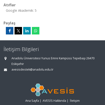
Atıflar
Google Akademik: 5
Paylaş
İletişim Bilgileri
Anadolu Üniversitesi Yunus Emre Kampüsü Tepebaşı 26470
Eskişehir
avesisdestek@anadolu.edu.tr
Ana Sayfa
|
AVESİS Hakkında
|
İletişim