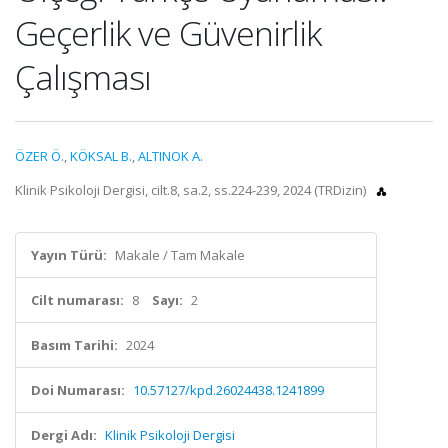
Geçerlik ve Güvenirlik
Çalışması
ÖZER Ö.
,
KÖKSAL B.
,
ALTINOK A.
Klinik Psikoloji Dergisi, cilt.8, sa.2, ss.224-239, 2024 (TRDizin)
Yayın Türü:
Makale / Tam Makale
Cilt numarası:
8
Sayı:
2
Basım Tarihi:
2024
Doi Numarası:
10.57127/kpd.26024438.1241899
Dergi Adı:
Klinik Psikoloji Dergisi