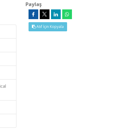
Paylaş
Atıf İçin Kopyala
ical