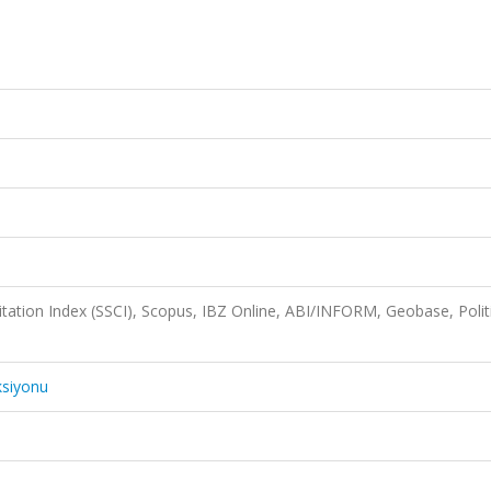
itation Index (SSCI), Scopus, IBZ Online, ABI/INFORM, Geobase, Polit
ksiyonu