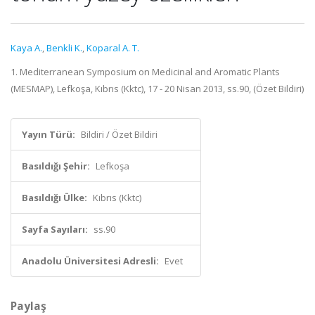
Kaya A.
,
Benkli K.
,
Koparal A. T.
1. Mediterranean Symposium on Medicinal and Aromatic Plants
(MESMAP), Lefkoşa, Kıbrıs (Kktc), 17 - 20 Nisan 2013, ss.90, (Özet Bildiri)
Yayın Türü:
Bildiri / Özet Bildiri
Basıldığı Şehir:
Lefkoşa
Basıldığı Ülke:
Kıbrıs (Kktc)
Sayfa Sayıları:
ss.90
Anadolu Üniversitesi Adresli:
Evet
Paylaş