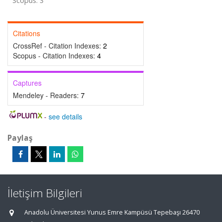
Scopus: 3
Citations
CrossRef - Citation Indexes:
2
Scopus - Citation Indexes:
4
Captures
Mendeley - Readers:
7
-
see details
Paylaş
İletişim Bilgileri
Anadolu Üniversitesi Yunus Emre Kampüsü Tepebaşı 26470