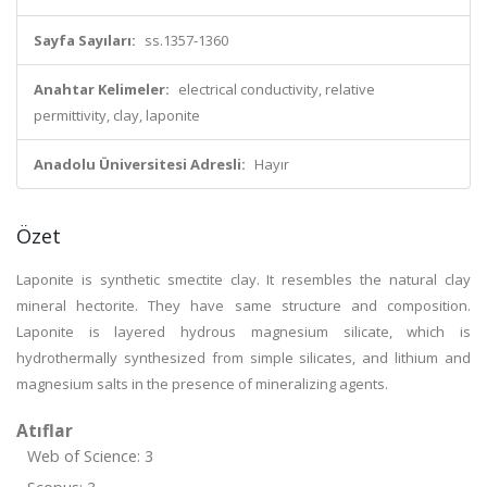
Sayfa Sayıları:
ss.1357-1360
Anahtar Kelimeler:
electrical conductivity, relative
permittivity, clay, laponite
Anadolu Üniversitesi Adresli:
Hayır
Özet
Laponite is synthetic smectite clay. It resembles the natural clay
mineral hectorite. They have same structure and composition.
Laponite is layered hydrous magnesium silicate, which is
hydrothermally synthesized from simple silicates, and lithium and
magnesium salts in the presence of mineralizing agents.
Atıflar
Web of Science: 3