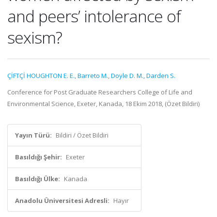
and peers’ intolerance of
sexism?
ÇİFTÇİ HOUGHTON E. E.
,
Barreto M.
,
Doyle D. M.
,
Darden S.
Conference for Post Graduate Researchers College of Life and
Environmental Science, Exeter, Kanada, 18 Ekim 2018, (Özet Bildiri)
Yayın Türü:
Bildiri / Özet Bildiri
Basıldığı Şehir:
Exeter
Basıldığı Ülke:
Kanada
Anadolu Üniversitesi Adresli:
Hayır