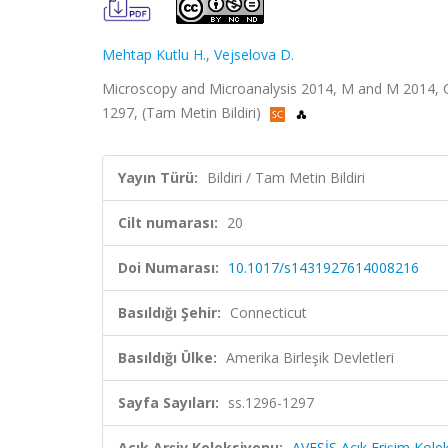
Mehtap Kutlu H.
,
Vejselova D.
Microscopy and Microanalysis 2014, M and M 2014, Conn
1297, (Tam Metin Bildiri)
Yayın Türü:
Bildiri / Tam Metin Bildiri
Cilt numarası:
20
Doi Numarası:
10.1017/s1431927614008216
Basıldığı Şehir:
Connecticut
Basıldığı Ülke:
Amerika Birleşik Devletleri
Sayfa Sayıları:
ss.1296-1297
Açık Arşiv Koleksiyonu:
AVESİS Açık Erişim Kole