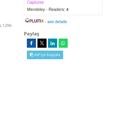
Captures
Mendeley - Readers:
4
-
see details
s.1296-
Paylaş
Atıf İçin Kopyala