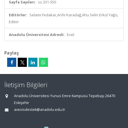
Sayfa Sayıları:
ss.331-350
Editörler:
Selami Fedakar,Arife Karadağ,Ahu Selin Erkul Yağcı,
Editör
Anadolu Üniversitesi Adresli:
Evet
Paylaş
İletişim Bilgileri
Anadolu Üniversitesi Yunus Emre Kampüsü Tepebaşı 26470
Eskişehir
avesisdestek@anadolu.edu.tr