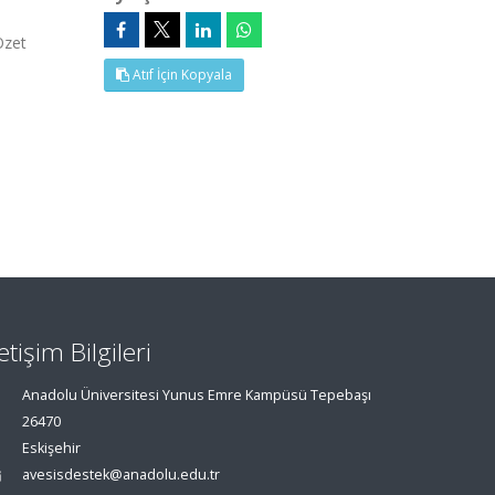
Özet
Atıf İçin Kopyala
letişim Bilgileri
Anadolu Üniversitesi Yunus Emre Kampüsü Tepebaşı
26470
Eskişehir
avesisdestek@anadolu.edu.tr