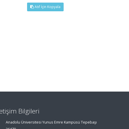
Atıf İçin Kopyala
letişim Bilgileri
Anadolu Üniversitesi Yunus Emre Kampüsü Tepebaşı