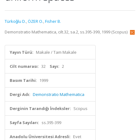
Türkoǧlu D.
,
ÖZER O.
,
Fisher B.
Demonstratio Mathematica, cilt.32, sa.2, ss.395-399, 1999 (Scopus)
Yayın Türü:
Makale / Tam Makale
Cilt numarası:
32
Sayı:
2
Basım Tarihi:
1999
Dergi Adı:
Demonstratio Mathematica
Derginin Tarandığı İndeksler:
Scopus
Sayfa Sayıları:
ss.395-399
Anadolu Üniversitesi Adresli:
Evet