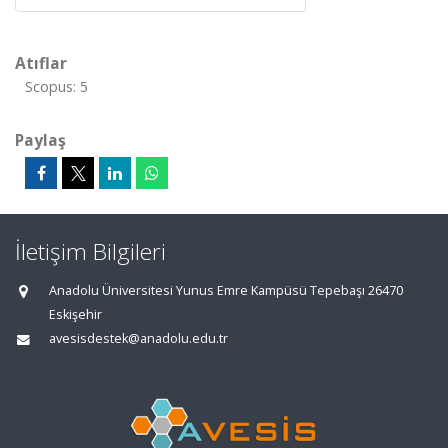
Atıflar
Scopus: 5
Paylaş
İletişim Bilgileri
Anadolu Üniversitesi Yunus Emre Kampüsü Tepebaşı 26470
Eskişehir
avesisdestek@anadolu.edu.tr