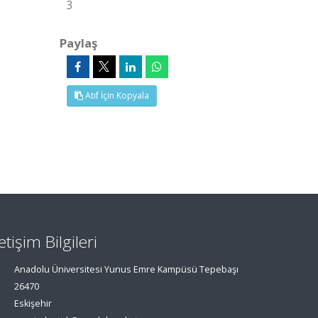
3
Paylaş
Atıf İçin Kopyala
letişim Bilgileri
Anadolu Üniversitesi Yunus Emre Kampüsü Tepebaşı
26470
Eskişehir