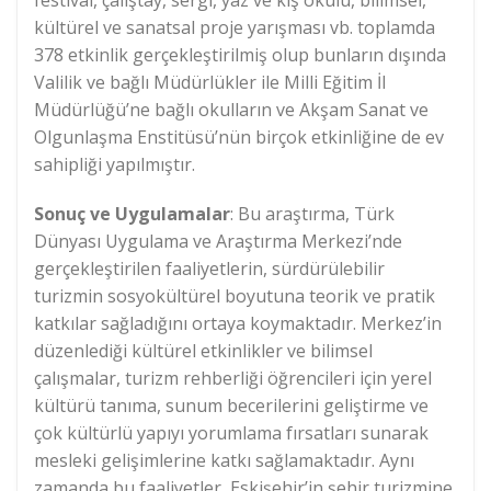
festival, çalıştay, sergi, yaz ve kış okulu, bilimsel,
kültürel ve sanatsal proje yarışması vb. toplamda
378 etkinlik gerçekleştirilmiş olup bunların dışında
Valilik ve bağlı Müdürlükler ile Milli Eğitim İl
Müdürlüğü’ne bağlı okulların ve Akşam Sanat ve
Olgunlaşma Enstitüsü’nün birçok etkinliğine de ev
sahipliği yapılmıştır.
Sonuç ve Uygulamalar
: Bu araştırma, Türk
Dünyası Uygulama ve Araştırma Merkezi’nde
gerçekleştirilen faaliyetlerin, sürdürülebilir
turizmin sosyokültürel boyutuna teorik ve pratik
katkılar sağladığını ortaya koymaktadır. Merkez’in
düzenlediği kültürel etkinlikler ve bilimsel
çalışmalar, turizm rehberliği öğrencileri için yerel
kültürü tanıma, sunum becerilerini geliştirme ve
çok kültürlü yapıyı yorumlama fırsatları sunarak
mesleki gelişimlerine katkı sağlamaktadır. Aynı
zamanda bu faaliyetler, Eskişehir’in şehir turizmine