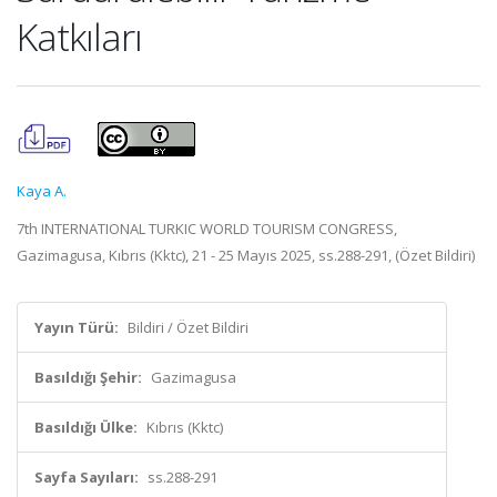
Katkıları
Kaya A.
7th INTERNATIONAL TURKIC WORLD TOURISM CONGRESS,
Gazimagusa, Kıbrıs (Kktc), 21 - 25 Mayıs 2025, ss.288-291, (Özet Bildiri)
Yayın Türü:
Bildiri / Özet Bildiri
Basıldığı Şehir:
Gazimagusa
Basıldığı Ülke:
Kıbrıs (Kktc)
Sayfa Sayıları:
ss.288-291