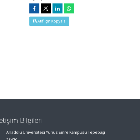
Atıf İçin Kopyala
letişim Bilgileri
Anadolu Üniversitesi Yunus Emre Kampüsü Tepebaşı
26470